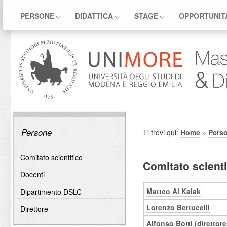
PERSONE
DIDATTICA
STAGE
OPPORTUNIT
Persone
Ti trovi qui:
Home
»
Pers
Comitato scientifico
Comitato scienti
Docenti
Matteo Al Kalak
Dipartimento DSLC
Lorenzo Bertucelli
Direttore
Alfonso Botti (direttore