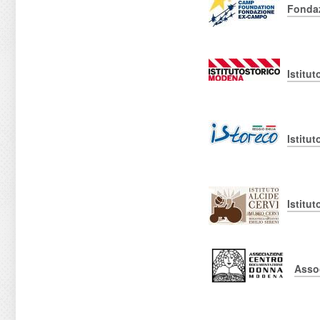
Fondaz
Istitu
Istitu
Istitut
Asso